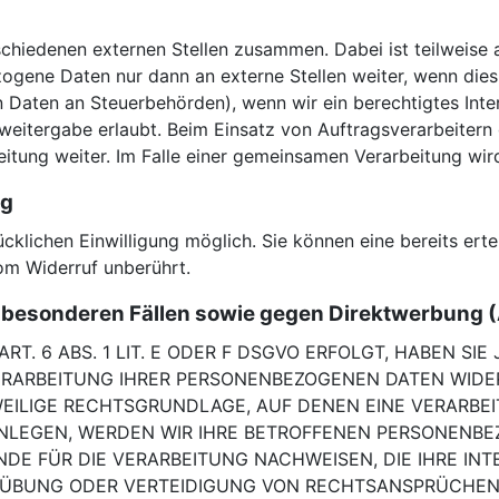
rschiedenen externen Stellen zusammen. Dabei ist teilweis
ogene Daten nur dann an externe Stellen weiter, wenn dies 
on Daten an Steuerbehörden), wenn wir ein berechtigtes Inte
weitergabe erlaubt. Beim Einsatz von Auftragsverarbeiter
eitung weiter. Im Falle einer gemeinsamen Verarbeitung wi
ng
klichen Einwilligung möglich. Sie können eine bereits ertei
om Widerruf unberührt.
besonderen Fällen sowie gegen Direktwerbung (
 6 ABS. 1 LIT. E ODER F DSGVO ERFOLGT, HABEN SIE 
ERARBEITUNG IHRER PERSONENBEZOGENEN DATEN WIDER
WEILIGE RECHTSGRUNDLAGE, AUF DENEN EINE VERARBE
LEGEN, WERDEN WIR IHRE BETROFFENEN PERSONENBEZ
E FÜR DIE VERARBEITUNG NACHWEISEN, DIE IHRE INT
ÜBUNG ODER VERTEIDIGUNG VON RECHTSANSPRÜCHEN (W