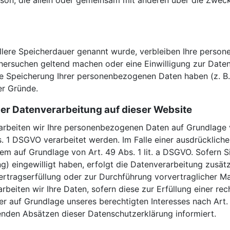
 Person, die allein oder gemeinsam mit anderen über die Zw
llere Speicherdauer genannt wurde, verbleiben Ihre person
chersuchen geltend machen oder eine Einwilligung zur Date
die Speicherung Ihrer personenbezogenen Daten haben (z. B.
er Gründe.
er Datenverarbeitung auf dieser Website
arbeiten wir Ihre personenbezogenen Daten auf Grundlage von
 1 DSGVO verarbeitet werden. Im Falle einer ausdrücklich
em auf Grundlage von Art. 49 Abs. 1 lit. a DSGVO. Sofern S
ting) eingewilligt haben, erfolgt die Datenverarbeitung zus
 Vertragserfüllung oder zur Durchführung vorvertraglicher M
rbeiten wir Ihre Daten, sofern diese zur Erfüllung einer rec
er auf Grundlage unseres berechtigten Interesses nach Art. 
genden Absätzen dieser Datenschutzerklärung informiert.